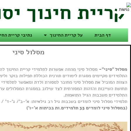
קריית חינוך יס
דף הבית
על קריית החינוך
נתיבי קריית החי
מסלול סיני
מסלול "סיני"-
מסלול סיני מהווה אפשרות לתלמידי קריית החינוך לה
התלמידים מקיימים מסגרת לימודים תורנית הכוללת תפילות בוקר ולימ
הצוות המוביל את מסלול סיני מחובר למסורת ולדת ומאפשר לתלמידי
תחושת השייכות והזהות המסורתית לצד שילוב במסגרת המסלולים ער
התלמידים משכבות הגיל התואמות.
תלמידי מסלול סיני לומדים בשכבות גיל רב גילאיות: א'-ב'/ ג'-ד' / ה
(במסלול סיני לומדים 35 תלמידים.ות בכיתות א'-ו')