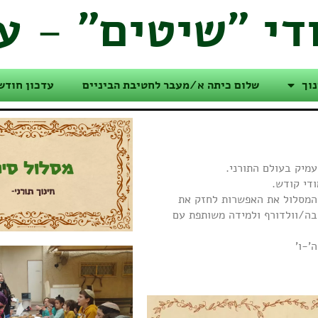
ודי "שיטים" - ע
נוך
שלום כיתה א/מעבר לחטיבת הביניים
עדכון חודש
עמיק בעולם התורני.
ודי קודש.
 המסלול את האפשרות לחזק את
בה/וולדורף ולמידה משותפת עם
'-ו'