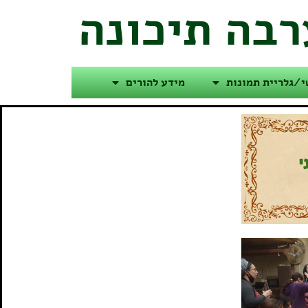
רבה תיכונה
י/גלריית תמונות
מידע להורים