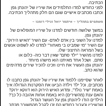
הכתיבה.
לפני כחודש למדו התלמידים את שיריו של יהונתן גפן
וכתבו מכתבים אישיים שגם הם חלק מתהליך הכתיבה.
משתפים בתהליך – איתמר יואל וגילי רומנו –
במשך שלושה חודשים למדנו על שיריו המופלאים של
יהונתן גפן.
למדנו על השוני בין אדם לאדם- עם השיר "האיש הירוק".
עם השיר "מי שמביט בי מאחור" למדנו לא לשפוט אנשים
בשל המראה החיצוני שלו.
למדנו מהשיר "ילד סתם" שאין דבר כזה- כלום או
סתם, ושכל אחד מאיתנו הוא מישהו מיוחד .
יהונתן גפן העשיר את חיינו וזכינו להכיר שירים מדהימים
שהוא כתב.
לאחר שסיימנו ללמוד את שיריו של יהונתן גפן כתבנו לו
מכתבים, וכל ילד וילדה הביעו את הסקרנות הגדולה איך
באמת "שיר נולד", ומדוע האיש הירוק הוא דווקא ירוק?
והאם ענת (מהשירים) היא באמת אחות אהובה כל כך?
הילדים הודו ליהונתן גפן על העושר הגדול
שבשיריו וכעבור כחודש הם זכו לקבל מהמשורר מכתב