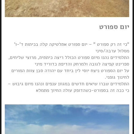
יום ספורט
"כי זה רק ספורט " – יום ספורט אתלטיקה קלה בכיתות ד'-ו'
מסלול ערבה/סיני
התלמידים נהנו מיום ספורט הכולל ריצה כיתתית, מרוצי שליחים,
ספרינט קפיצה לגובה ולמרחק והדיפת כדוריד מיני
על יום הספורט ניצח יוסי לין ביחד עם יהודה סבן צוות המורים
לחינוך גופני.
התלמידים שברו שיאים חדשים במגוון ענפים ונהנו מיום גיבוש –
כי ככה זה בספורט-כשהדופק עולה החיוך מתמלא