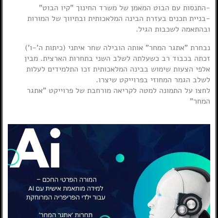
-התנסות עם הבוט המאמן של משרד החינוך "קיו הבוט"
-בניית תכנים בעזרת הבינה המלאכותית ובתיווך של המורות
ובהתאמה לשכבות הגיל.
נבחרת "אתגר המחר" אותה הובילה שחר איתני (כיתות ה'-ו')
זכתה בכבוד רב כשעלתה לשלב השני בתחרות הארצית. מבין
אלפי הצעות שימוש בבינה המלאכותית זכו התלמידים לעלות
לשלב הגמר המחוזי בפרוייקט שיצרו.
לחצו על התמונה למטה לקריאה מורחבת של פרוייקט "אתגר
המחר"